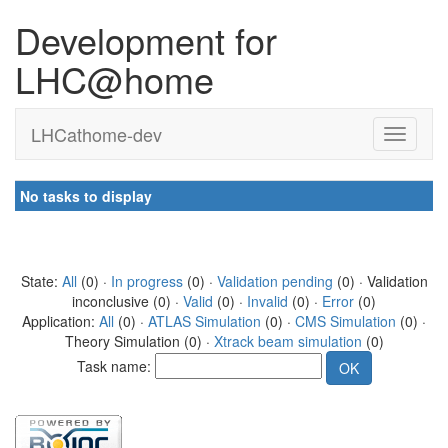
Development for
LHC@home
LHCathome-dev
No tasks to display
State:
All
(0) ·
In progress
(0) ·
Validation pending
(0) · Validation
inconclusive (0) ·
Valid
(0) ·
Invalid
(0) ·
Error
(0)
Application:
All
(0) ·
ATLAS Simulation
(0) ·
CMS Simulation
(0) ·
Theory Simulation (0) ·
Xtrack beam simulation
(0)
Task name: