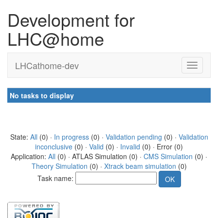
Development for
LHC@home
LHCathome-dev
No tasks to display
State:
All
(0) ·
In progress
(0) ·
Validation pending
(0) ·
Validation
inconclusive
(0) ·
Valid
(0) ·
Invalid
(0) · Error (0)
Application:
All
(0) · ATLAS Simulation (0) ·
CMS Simulation
(0) ·
Theory Simulation
(0) ·
Xtrack beam simulation
(0)
Task name: