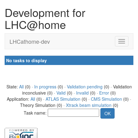
Development for
LHC@home
LHCathome-dev
No tasks to display
State:
All
(0) ·
In progress
(0) ·
Validation pending
(0) · Validation
inconclusive (0) ·
Valid
(0) ·
Invalid
(0) ·
Error
(0)
Application:
All
(0) ·
ATLAS Simulation
(0) ·
CMS Simulation
(0) ·
Theory Simulation (0) ·
Xtrack beam simulation
(0)
Task name: