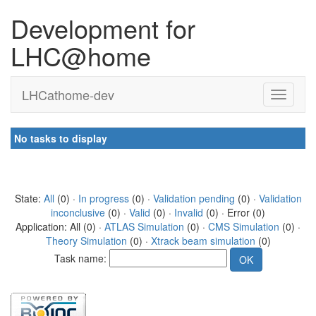
Development for
LHC@home
LHCathome-dev
No tasks to display
State:
All
(0) ·
In progress
(0) ·
Validation pending
(0) ·
Validation
inconclusive
(0) ·
Valid
(0) ·
Invalid
(0) · Error (0)
Application: All (0) ·
ATLAS Simulation
(0) ·
CMS Simulation
(0) ·
Theory Simulation
(0) ·
Xtrack beam simulation
(0)
Task name: