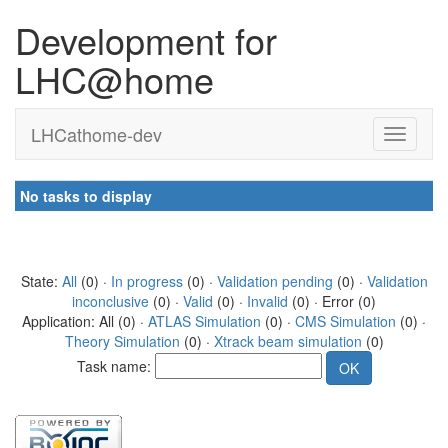
Development for
LHC@home
LHCathome-dev
No tasks to display
State:
All
(0) ·
In progress
(0) ·
Validation pending
(0) ·
Validation
inconclusive
(0) ·
Valid
(0) ·
Invalid
(0) · Error (0)
Application: All (0) ·
ATLAS Simulation
(0) ·
CMS Simulation
(0) ·
Theory Simulation
(0) ·
Xtrack beam simulation
(0)
Task name: