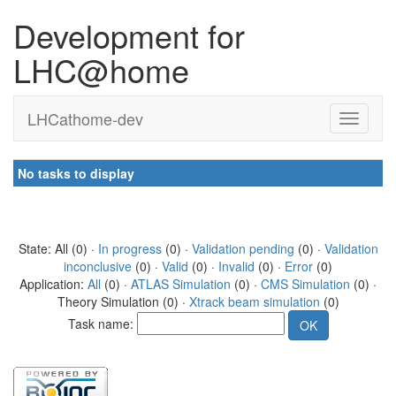
Development for
LHC@home
LHCathome-dev
No tasks to display
State: All (0) ·
In progress
(0) ·
Validation pending
(0) ·
Validation
inconclusive
(0) ·
Valid
(0) ·
Invalid
(0) ·
Error
(0)
Application:
All
(0) ·
ATLAS Simulation
(0) ·
CMS Simulation
(0) ·
Theory Simulation (0) ·
Xtrack beam simulation
(0)
Task name: