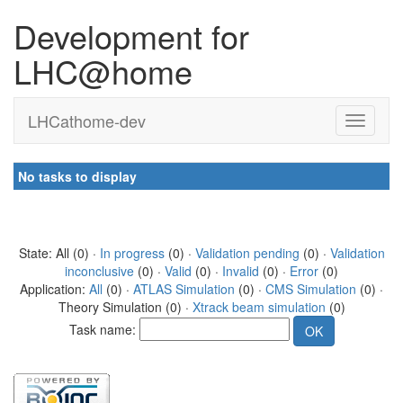
Development for
LHC@home
LHCathome-dev
No tasks to display
State: All (0) ·
In progress
(0) ·
Validation pending
(0) ·
Validation
inconclusive
(0) ·
Valid
(0) ·
Invalid
(0) ·
Error
(0)
Application:
All
(0) ·
ATLAS Simulation
(0) ·
CMS Simulation
(0) ·
Theory Simulation (0) ·
Xtrack beam simulation
(0)
Task name: