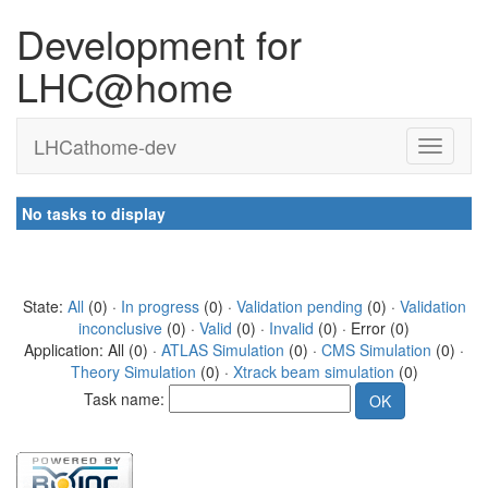
Development for
LHC@home
LHCathome-dev
No tasks to display
State:
All
(0) ·
In progress
(0) ·
Validation pending
(0) ·
Validation
inconclusive
(0) ·
Valid
(0) ·
Invalid
(0) · Error (0)
Application: All (0) ·
ATLAS Simulation
(0) ·
CMS Simulation
(0) ·
Theory Simulation
(0) ·
Xtrack beam simulation
(0)
Task name: