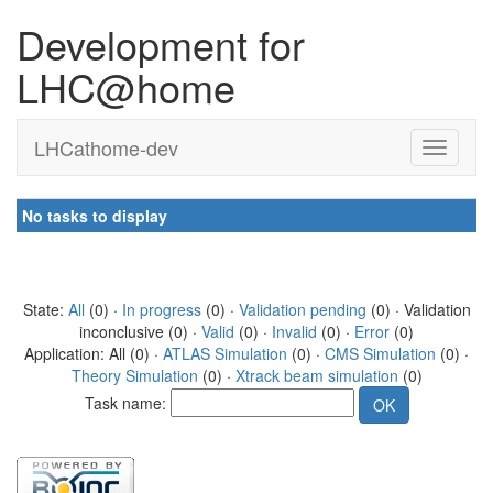
Development for
LHC@home
LHCathome-dev
No tasks to display
State:
All
(0) ·
In progress
(0) ·
Validation pending
(0) · Validation
inconclusive (0) ·
Valid
(0) ·
Invalid
(0) ·
Error
(0)
Application: All (0) ·
ATLAS Simulation
(0) ·
CMS Simulation
(0) ·
Theory Simulation
(0) ·
Xtrack beam simulation
(0)
Task name: