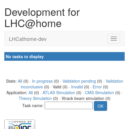
Development for
LHC@home
LHCathome-dev
No tasks to display
State:
All
(0) ·
In progress
(0) ·
Validation pending
(0) ·
Validation
inconclusive
(0) · Valid (0) ·
Invalid
(0) ·
Error
(0)
Application:
All
(0) ·
ATLAS Simulation
(0) ·
CMS Simulation
(0) ·
Theory Simulation
(0) · Xtrack beam simulation (0)
Task name: