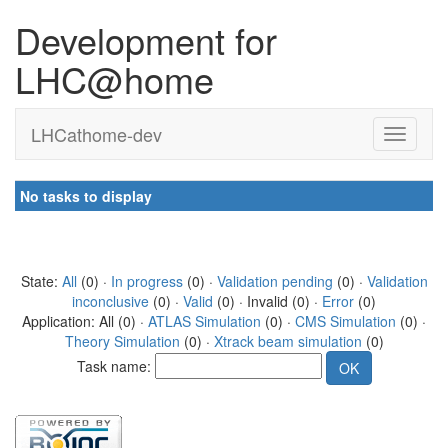
Development for
LHC@home
LHCathome-dev
No tasks to display
State:
All
(0) ·
In progress
(0) ·
Validation pending
(0) ·
Validation
inconclusive
(0) ·
Valid
(0) · Invalid (0) ·
Error
(0)
Application: All (0) ·
ATLAS Simulation
(0) ·
CMS Simulation
(0) ·
Theory Simulation
(0) ·
Xtrack beam simulation
(0)
Task name: