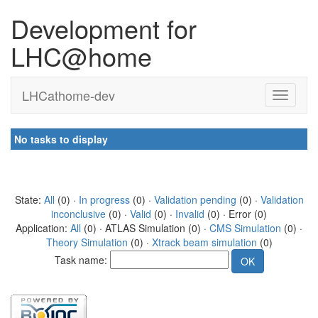
Development for
LHC@home
LHCathome-dev
No tasks to display
State:
All
(0) ·
In progress
(0) ·
Validation pending
(0) ·
Validation
inconclusive
(0) ·
Valid
(0) ·
Invalid
(0) · Error (0)
Application:
All
(0) · ATLAS Simulation (0) ·
CMS Simulation
(0) ·
Theory Simulation
(0) ·
Xtrack beam simulation
(0)
Task name: