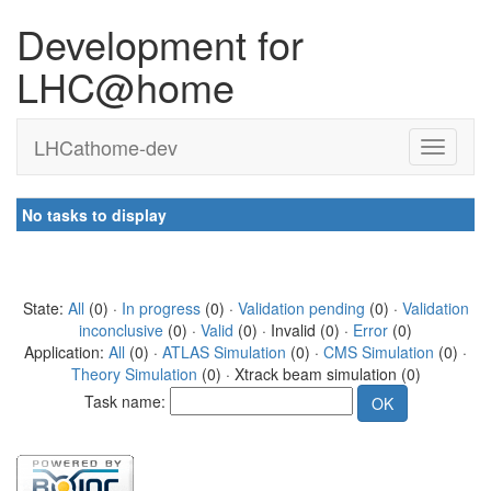
Development for
LHC@home
LHCathome-dev
No tasks to display
State:
All
(0) ·
In progress
(0) ·
Validation pending
(0) ·
Validation
inconclusive
(0) ·
Valid
(0) · Invalid (0) ·
Error
(0)
Application:
All
(0) ·
ATLAS Simulation
(0) ·
CMS Simulation
(0) ·
Theory Simulation
(0) · Xtrack beam simulation (0)
Task name: