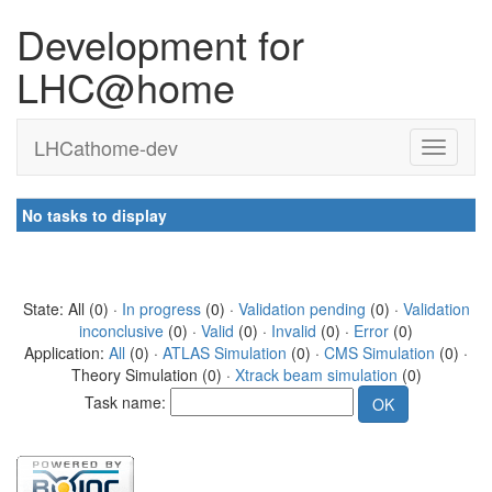
Development for
LHC@home
LHCathome-dev
No tasks to display
State: All (0) ·
In progress
(0) ·
Validation pending
(0) ·
Validation
inconclusive
(0) ·
Valid
(0) ·
Invalid
(0) ·
Error
(0)
Application:
All
(0) ·
ATLAS Simulation
(0) ·
CMS Simulation
(0) ·
Theory Simulation (0) ·
Xtrack beam simulation
(0)
Task name: