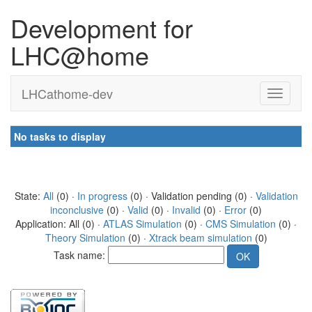
Development for
LHC@home
LHCathome-dev
No tasks to display
State:
All
(0) ·
In progress
(0) · Validation pending (0) ·
Validation
inconclusive
(0) ·
Valid
(0) ·
Invalid
(0) ·
Error
(0)
Application: All (0) ·
ATLAS Simulation
(0) ·
CMS Simulation
(0) ·
Theory Simulation
(0) ·
Xtrack beam simulation
(0)
Task name: