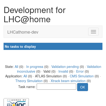
Development for
LHC@home
LHCathome-dev
No tasks to display
State:
All
(0) ·
In progress
(0) ·
Validation pending
(0) ·
Validation
inconclusive
(0) · Valid (0) ·
Invalid
(0) ·
Error
(0)
Application:
All
(0) · ATLAS Simulation (0) ·
CMS Simulation
(0) ·
Theory Simulation
(0) ·
Xtrack beam simulation
(0)
Task name: