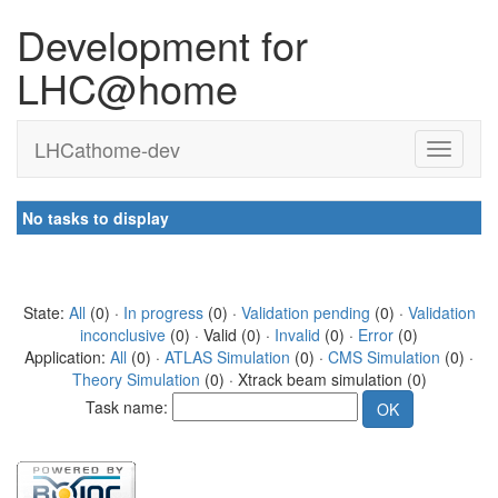
Development for
LHC@home
LHCathome-dev
No tasks to display
State:
All
(0) ·
In progress
(0) ·
Validation pending
(0) ·
Validation
inconclusive
(0) · Valid (0) ·
Invalid
(0) ·
Error
(0)
Application:
All
(0) ·
ATLAS Simulation
(0) ·
CMS Simulation
(0) ·
Theory Simulation
(0) · Xtrack beam simulation (0)
Task name: