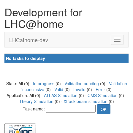
Development for
LHC@home
LHCathome-dev
No tasks to display
State: All (0) ·
In progress
(0) ·
Validation pending
(0) ·
Validation
inconclusive
(0) ·
Valid
(0) ·
Invalid
(0) ·
Error
(0)
Application: All (0) ·
ATLAS Simulation
(0) ·
CMS Simulation
(0) ·
Theory Simulation
(0) ·
Xtrack beam simulation
(0)
Task name: