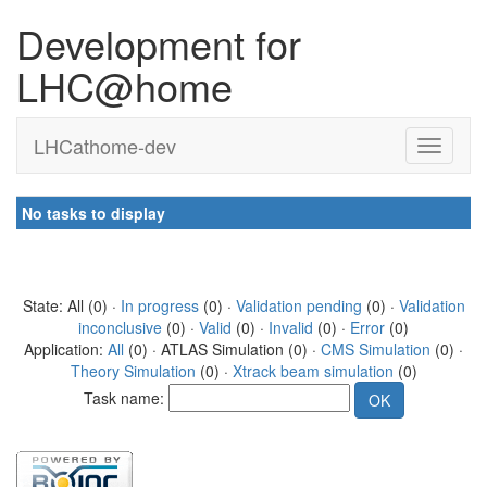
Development for
LHC@home
LHCathome-dev
No tasks to display
State: All (0) ·
In progress
(0) ·
Validation pending
(0) ·
Validation
inconclusive
(0) ·
Valid
(0) ·
Invalid
(0) ·
Error
(0)
Application:
All
(0) · ATLAS Simulation (0) ·
CMS Simulation
(0) ·
Theory Simulation
(0) ·
Xtrack beam simulation
(0)
Task name: