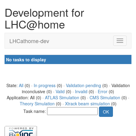
Development for
LHC@home
LHCathome-dev
No tasks to display
State:
All
(0) ·
In progress
(0) ·
Validation pending
(0) · Validation
inconclusive (0) ·
Valid
(0) ·
Invalid
(0) ·
Error
(0)
Application: All (0) ·
ATLAS Simulation
(0) ·
CMS Simulation
(0) ·
Theory Simulation
(0) ·
Xtrack beam simulation
(0)
Task name: