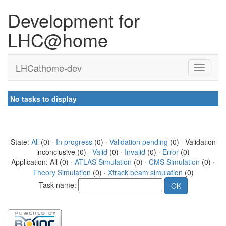
Development for
LHC@home
LHCathome-dev
No tasks to display
State:
All
(0) ·
In progress
(0) ·
Validation pending
(0) · Validation
inconclusive (0) ·
Valid
(0) ·
Invalid
(0) ·
Error
(0)
Application: All (0) ·
ATLAS Simulation
(0) ·
CMS Simulation
(0) ·
Theory Simulation
(0) ·
Xtrack beam simulation
(0)
Task name: