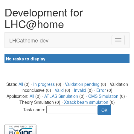
Development for
LHC@home
LHCathome-dev
No tasks to display
State:
All
(0) ·
In progress
(0) ·
Validation pending
(0) · Validation
inconclusive (0) ·
Valid
(0) ·
Invalid
(0) ·
Error
(0)
Application:
All
(0) ·
ATLAS Simulation
(0) ·
CMS Simulation
(0) ·
Theory Simulation (0) ·
Xtrack beam simulation
(0)
Task name: