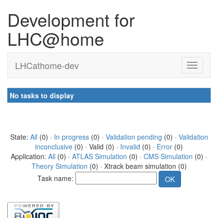
Development for
LHC@home
LHCathome-dev
No tasks to display
State:
All
(0) ·
In progress
(0) ·
Validation pending
(0) ·
Validation
inconclusive
(0) · Valid (0) ·
Invalid
(0) ·
Error
(0)
Application:
All
(0) ·
ATLAS Simulation
(0) ·
CMS Simulation
(0) ·
Theory Simulation
(0) · Xtrack beam simulation (0)
Task name: