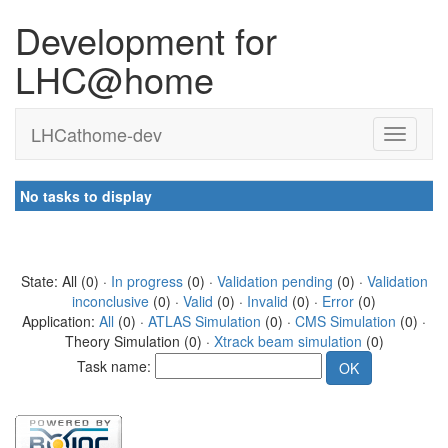
Development for
LHC@home
LHCathome-dev
No tasks to display
State: All (0) ·
In progress
(0) ·
Validation pending
(0) ·
Validation
inconclusive
(0) ·
Valid
(0) ·
Invalid
(0) ·
Error
(0)
Application:
All
(0) ·
ATLAS Simulation
(0) ·
CMS Simulation
(0) ·
Theory Simulation (0) ·
Xtrack beam simulation
(0)
Task name: