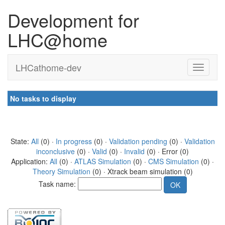
Development for
LHC@home
LHCathome-dev
No tasks to display
State:
All
(0) ·
In progress
(0) ·
Validation pending
(0) ·
Validation
inconclusive
(0) ·
Valid
(0) ·
Invalid
(0) · Error (0)
Application:
All
(0) ·
ATLAS Simulation
(0) ·
CMS Simulation
(0) ·
Theory Simulation
(0) · Xtrack beam simulation (0)
Task name: