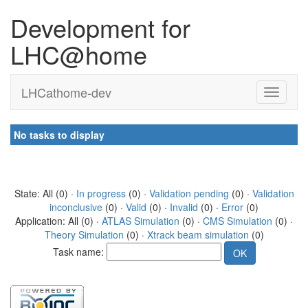
Development for
LHC@home
LHCathome-dev
No tasks to display
State: All (0) ·
In progress
(0) ·
Validation pending
(0) ·
Validation
inconclusive
(0) ·
Valid
(0) ·
Invalid
(0) ·
Error
(0)
Application: All (0) ·
ATLAS Simulation
(0) ·
CMS Simulation
(0) ·
Theory Simulation
(0) ·
Xtrack beam simulation
(0)
Task name: