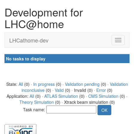
Development for
LHC@home
LHCathome-dev
No tasks to display
State:
All
(0) ·
In progress
(0) ·
Validation pending
(0) ·
Validation
inconclusive
(0) ·
Valid
(0) · Invalid (0) ·
Error
(0)
Application:
All
(0) ·
ATLAS Simulation
(0) ·
CMS Simulation
(0) ·
Theory Simulation
(0) · Xtrack beam simulation (0)
Task name: