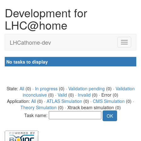
Development for
LHC@home
LHCathome-dev
No tasks to display
State:
All
(0) ·
In progress
(0) ·
Validation pending
(0) ·
Validation
inconclusive
(0) ·
Valid
(0) ·
Invalid
(0) · Error (0)
Application:
All
(0) ·
ATLAS Simulation
(0) ·
CMS Simulation
(0) ·
Theory Simulation
(0) · Xtrack beam simulation (0)
Task name: