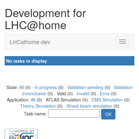
Development for
LHC@home
LHCathome-dev
No tasks to display
State:
All
(0) ·
In progress
(0) ·
Validation pending
(0) ·
Validation
inconclusive
(0) · Valid (0) ·
Invalid
(0) ·
Error
(0)
Application:
All
(0) · ATLAS Simulation (0) ·
CMS Simulation
(0) ·
Theory Simulation
(0) ·
Xtrack beam simulation
(0)
Task name: