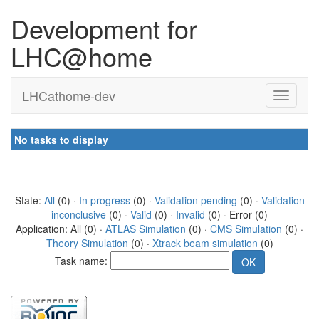
Development for
LHC@home
LHCathome-dev
No tasks to display
State:
All
(0) ·
In progress
(0) ·
Validation pending
(0) ·
Validation
inconclusive
(0) ·
Valid
(0) ·
Invalid
(0) · Error (0)
Application: All (0) ·
ATLAS Simulation
(0) ·
CMS Simulation
(0) ·
Theory Simulation
(0) ·
Xtrack beam simulation
(0)
Task name: