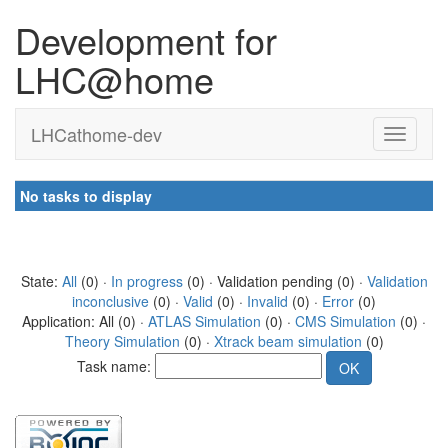
Development for
LHC@home
LHCathome-dev
No tasks to display
State:
All
(0) ·
In progress
(0) · Validation pending (0) ·
Validation
inconclusive
(0) ·
Valid
(0) ·
Invalid
(0) ·
Error
(0)
Application: All (0) ·
ATLAS Simulation
(0) ·
CMS Simulation
(0) ·
Theory Simulation
(0) ·
Xtrack beam simulation
(0)
Task name: