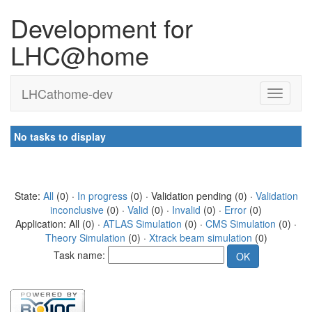
Development for
LHC@home
LHCathome-dev
No tasks to display
State:
All
(0) ·
In progress
(0) · Validation pending (0) ·
Validation
inconclusive
(0) ·
Valid
(0) ·
Invalid
(0) ·
Error
(0)
Application: All (0) ·
ATLAS Simulation
(0) ·
CMS Simulation
(0) ·
Theory Simulation
(0) ·
Xtrack beam simulation
(0)
Task name: