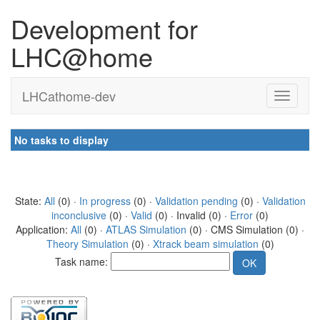
Development for
LHC@home
LHCathome-dev
No tasks to display
State:
All
(0) ·
In progress
(0) ·
Validation pending
(0) ·
Validation
inconclusive
(0) ·
Valid
(0) · Invalid (0) ·
Error
(0)
Application:
All
(0) ·
ATLAS Simulation
(0) · CMS Simulation (0) ·
Theory Simulation
(0) ·
Xtrack beam simulation
(0)
Task name: