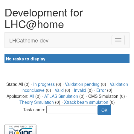
Development for
LHC@home
LHCathome-dev
No tasks to display
State: All (0) ·
In progress
(0) ·
Validation pending
(0) ·
Validation
inconclusive
(0) ·
Valid
(0) ·
Invalid
(0) ·
Error
(0)
Application:
All
(0) ·
ATLAS Simulation
(0) · CMS Simulation (0) ·
Theory Simulation
(0) ·
Xtrack beam simulation
(0)
Task name: