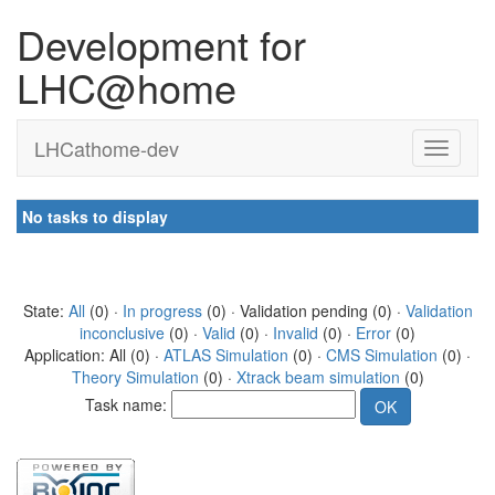
Development for
LHC@home
LHCathome-dev
No tasks to display
State:
All
(0) ·
In progress
(0) · Validation pending (0) ·
Validation
inconclusive
(0) ·
Valid
(0) ·
Invalid
(0) ·
Error
(0)
Application: All (0) ·
ATLAS Simulation
(0) ·
CMS Simulation
(0) ·
Theory Simulation
(0) ·
Xtrack beam simulation
(0)
Task name: