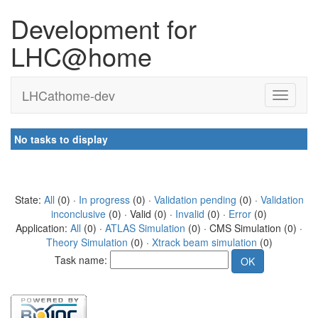
Development for
LHC@home
LHCathome-dev
No tasks to display
State:
All
(0) ·
In progress
(0) ·
Validation pending
(0) ·
Validation
inconclusive
(0) · Valid (0) ·
Invalid
(0) ·
Error
(0)
Application:
All
(0) ·
ATLAS Simulation
(0) · CMS Simulation (0) ·
Theory Simulation
(0) ·
Xtrack beam simulation
(0)
Task name: