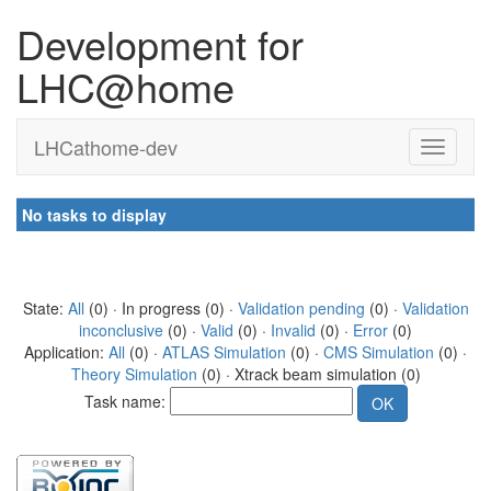
Development for
LHC@home
LHCathome-dev
No tasks to display
State:
All
(0) · In progress (0) ·
Validation pending
(0) ·
Validation
inconclusive
(0) ·
Valid
(0) ·
Invalid
(0) ·
Error
(0)
Application:
All
(0) ·
ATLAS Simulation
(0) ·
CMS Simulation
(0) ·
Theory Simulation
(0) · Xtrack beam simulation (0)
Task name: