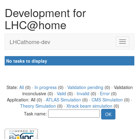
Development for
LHC@home
LHCathome-dev
No tasks to display
State:
All
(0) ·
In progress
(0) ·
Validation pending
(0) · Validation
inconclusive (0) ·
Valid
(0) ·
Invalid
(0) ·
Error
(0)
Application: All (0) ·
ATLAS Simulation
(0) ·
CMS Simulation
(0) ·
Theory Simulation
(0) ·
Xtrack beam simulation
(0)
Task name: