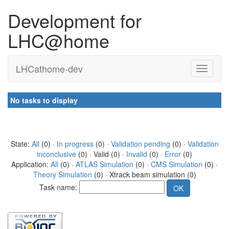
Development for
LHC@home
LHCathome-dev
No tasks to display
State:
All
(0) ·
In progress
(0) ·
Validation pending
(0) ·
Validation
inconclusive
(0) · Valid (0) ·
Invalid
(0) ·
Error
(0)
Application:
All
(0) ·
ATLAS Simulation
(0) ·
CMS Simulation
(0) ·
Theory Simulation
(0) · Xtrack beam simulation (0)
Task name: