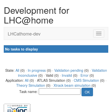
Development for
LHC@home
LHCathome-dev
No tasks to display
State:
All
(0) ·
In progress
(0) ·
Validation pending
(0) ·
Validation
inconclusive
(0) · Valid (0) ·
Invalid
(0) ·
Error
(0)
Application:
All
(0) · ATLAS Simulation (0) ·
CMS Simulation
(0) ·
Theory Simulation
(0) ·
Xtrack beam simulation
(0)
Task name: