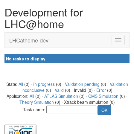
Development for
LHC@home
LHCathome-dev
No tasks to display
State:
All
(0) ·
In progress
(0) ·
Validation pending
(0) ·
Validation
inconclusive
(0) ·
Valid
(0) · Invalid (0) ·
Error
(0)
Application:
All
(0) ·
ATLAS Simulation
(0) ·
CMS Simulation
(0) ·
Theory Simulation
(0) · Xtrack beam simulation (0)
Task name: