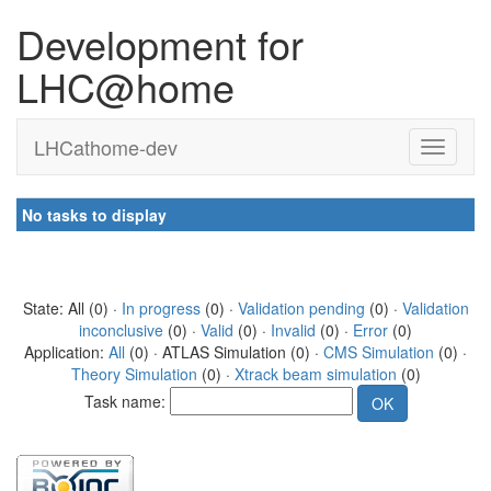
Development for
LHC@home
LHCathome-dev
No tasks to display
State: All (0) ·
In progress
(0) ·
Validation pending
(0) ·
Validation
inconclusive
(0) ·
Valid
(0) ·
Invalid
(0) ·
Error
(0)
Application:
All
(0) · ATLAS Simulation (0) ·
CMS Simulation
(0) ·
Theory Simulation
(0) ·
Xtrack beam simulation
(0)
Task name: