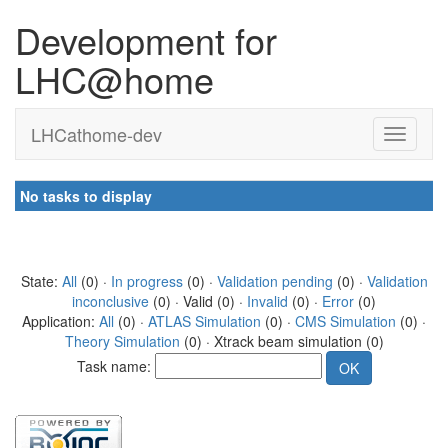
Development for
LHC@home
LHCathome-dev
No tasks to display
State:
All
(0) ·
In progress
(0) ·
Validation pending
(0) ·
Validation
inconclusive
(0) · Valid (0) ·
Invalid
(0) ·
Error
(0)
Application:
All
(0) ·
ATLAS Simulation
(0) ·
CMS Simulation
(0) ·
Theory Simulation
(0) · Xtrack beam simulation (0)
Task name: