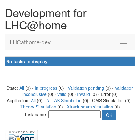
Development for
LHC@home
LHCathome-dev
No tasks to display
State:
All
(0) ·
In progress
(0) ·
Validation pending
(0) ·
Validation
inconclusive
(0) ·
Valid
(0) ·
Invalid
(0) · Error (0)
Application:
All
(0) ·
ATLAS Simulation
(0) · CMS Simulation (0) ·
Theory Simulation
(0) ·
Xtrack beam simulation
(0)
Task name: