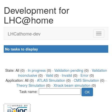
Development for
LHC@home
LHCathome-dev
No tasks to display
State: All (0) ·
In progress
(0) ·
Validation pending
(0) ·
Validation
inconclusive
(0) ·
Valid
(0) ·
Invalid
(0) ·
Error
(0)
Application: All (0) ·
ATLAS Simulation
(0) ·
CMS Simulation
(0) ·
Theory Simulation
(0) ·
Xtrack beam simulation
(0)
Task name: